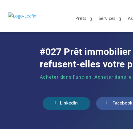
Prêts
Services
As
#027 Prêt immobilier 
refusent-elles votre p
Acheter dans l'ancien
,
Acheter dans le
LinkedIn
Facebook