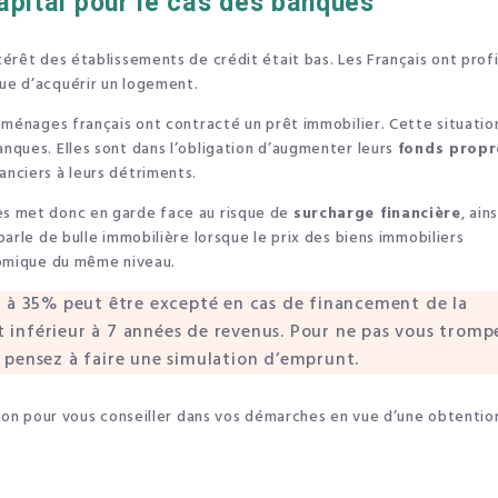
apital pour le cas des banques
érêt des établissements de crédit était bas. Les Français ont prof
ue d’acquérir un logement.
 ménages français ont contracté un prêt immobilier. Cette situatio
anques. Elles sont dans l’obligation d’augmenter leurs
fonds propr
nciers à leurs détriments.
es met donc en garde face au risque de
surcharge financière
, ains
parle de bulle immobilière lorsque le prix des biens immobiliers
nomique du même niveau.
 à 35% peut être excepté en cas de financement de la
st inférieur à 7 années de revenus. Pour ne pas vous tromp
pensez à faire une simulation d’emprunt.
tion pour vous conseiller dans vos démarches en vue d’une obtentio