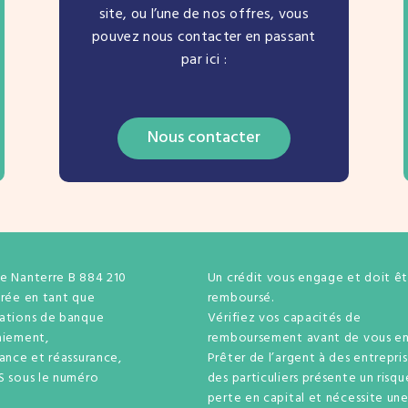
site, ou l’une de nos offres, vous
pouvez nous contacter en passant
par ici :
Nous contacter
de Nanterre B 884 210
Un crédit vous engage et doit êt
trée en tant que
remboursé.
rations de banque
Vérifiez vos capacités de
aiement,
remboursement avant de vous en
rance et réassurance,
Prêter de l’argent à des entrepri
S sous le numéro
des particuliers présente un risq
perte en capital et nécessite un