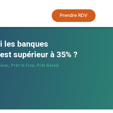
Prendre RDV
i les banques
 est supérieur à 35% ?
ilier
,
Prêt In Fine
,
Prêt Relais