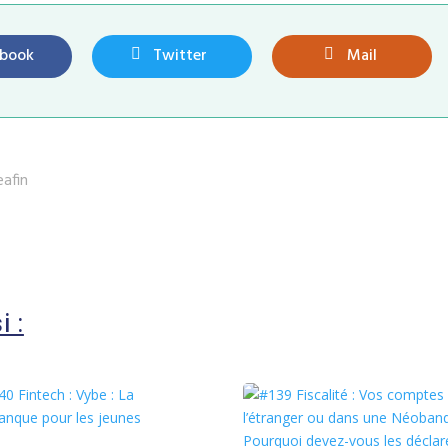
ebook
Twitter
Mail
eafin
i :