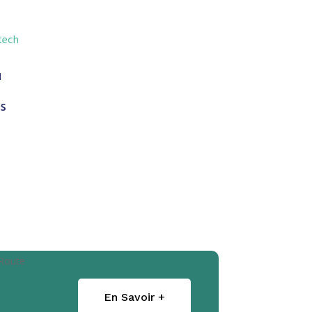
tech
u
s
En Savoir +