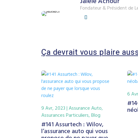
Jalele Achour
Fondateur & Président de L
Ça devrait vous plaire auss
6 Av
#140
9 Avr, 2023
|
Assurance Auto
,
néo
Assurances Particuliers
,
Blog
#141 Assurtech : Wilov,
l’assurance auto qui vous