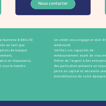
Nous contacter
de Nanterre B 884 210
Un crédit vous engage et doit êt
trée en tant que
remboursé.
rations de banque
Vérifiez vos capacités de
aiement,
remboursement avant de vous en
rance et réassurance,
Prêter de l’argent à des entrepri
S sous le numéro
des particuliers présente un risq
perte en capital et nécessite un
immobilisation de votre épargne