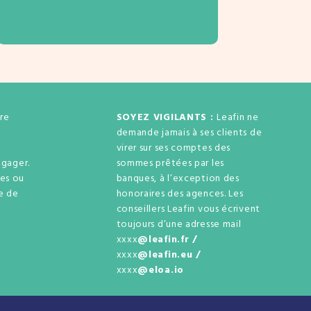
re
SOYEZ VIGILANTS :
Leafin ne
demande jamais à ses clients de
virer sur ses comptes des
gager.
sommes prêtées par les
ses ou
banques, à l’exception des
ue de
honoraires des agences. Les
e
conseillers Leafin vous écrivent
.
toujours d’une adresse mail
xxxx
@leafin.fr /
xxxx
@leafin.eu /
xxxx
@eloa.io