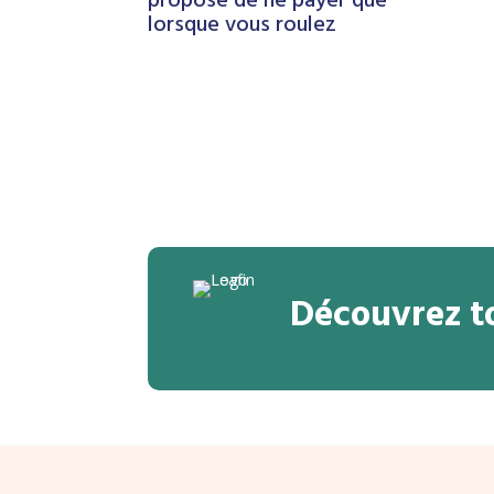
propose de ne payer que
lorsque vous roulez
Découvrez to