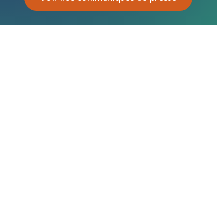
Les défauts d’étanchéité sont fréquents et peuvent causer
des dommages importants aux mobiliers, aux décorations
et même aux structures d’une maison. Vous...