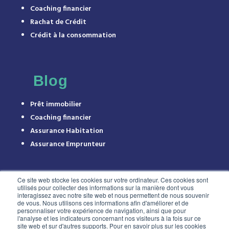
Coaching financier
Rachat de Crédit
Crédit à la consommation
Blog
Prêt immobilier
Coaching financier
Assurance Habitation
Assurance Emprunteur
Ce site web stocke les cookies sur votre ordinateur. Ces cookies sont
utilisés pour collecter des informations sur la manière dont vous
interagissez avec notre site web et nous permettent de nous souvenir
de vous. Nous utilisons ces informations afin d'améliorer et de
personnaliser votre expérience de navigation, ainsi que pour
l'analyse et les indicateurs concernant nos visiteurs à la fois sur ce
site web et sur d'autres supports. Pour en savoir plus sur les cookies