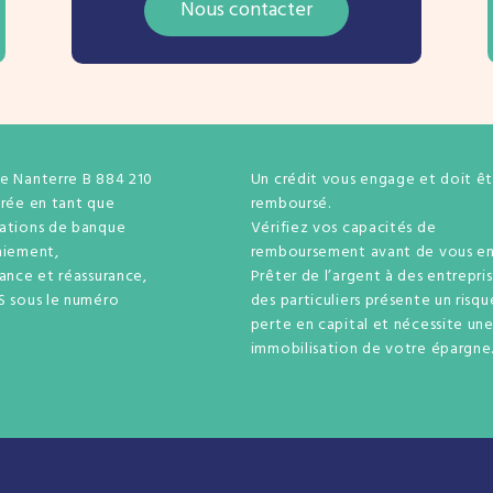
Nous contacter
de Nanterre B 884 210
Un crédit vous engage et doit êt
trée en tant que
remboursé.
rations de banque
Vérifiez vos capacités de
aiement,
remboursement avant de vous en
rance et réassurance,
Prêter de l’argent à des entrepri
S sous le numéro
des particuliers présente un risq
perte en capital et nécessite un
immobilisation de votre épargne