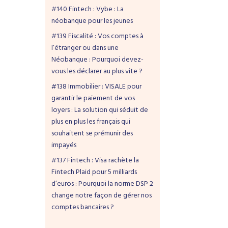
#140 Fintech : Vybe : La
néobanque pour les jeunes
#139 Fiscalité : Vos comptes à
l’étranger ou dans une
Néobanque : Pourquoi devez-
vous les déclarer au plus vite ?
#138 Immobilier : VISALE pour
garantir le paiement de vos
loyers : La solution qui séduit de
plus en plus les français qui
souhaitent se prémunir des
impayés
#137 Fintech : Visa rachète la
Fintech Plaid pour 5 milliards
d’euros : Pourquoi la norme DSP 2
change notre façon de gérer nos
comptes bancaires ?