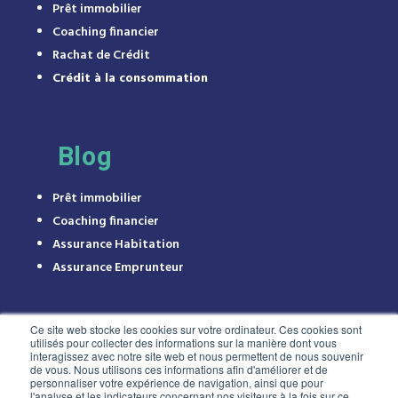
Prêt immobilier
Coaching financier
Rachat de Crédit
Crédit à la consommation
Blog
Prêt immobilier
Coaching financier
Assurance Habitation
Assurance Emprunteur
Ce site web stocke les cookies sur votre ordinateur. Ces cookies sont
utilisés pour collecter des informations sur la manière dont vous
interagissez avec notre site web et nous permettent de nous souvenir
de vous. Nous utilisons ces informations afin d'améliorer et de
personnaliser votre expérience de navigation, ainsi que pour
l'analyse et les indicateurs concernant nos visiteurs à la fois sur ce