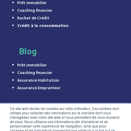
Prêt immobilier
Coaching financier
Rachat de Crédit
Crédit à la consommation
Blog
Prêt immobilier
Coaching financier
Assurance Habitation
Assurance Emprunteur
Ce site web stocke les cookies sur votre ordinateur. Ces cookies sont
utilisés pour collecter des informations sur la manière dont vous
interagissez avec notre site web et nous permettent de nous souvenir
de vous. Nous utilisons ces informations afin d'améliorer et de
personnaliser votre expérience de navigation, ainsi que pour
l'analyse et les indicateurs concernant nos visiteurs à la fois sur ce