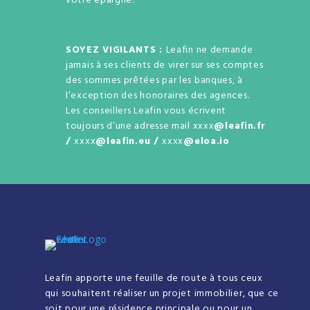
votre épargne.
SOYEZ VIGILANTS :
Leafin ne demande
jamais à ses clients de virer sur ses comptes
des sommes prêtées par les banques, à
l’exception des honoraires des agences.
Les conseillers Leafin vous écrivent
toujours d’une adresse mail xxxx
@leafin.fr
/
xxxx
@leafin.eu /
xxxx
@eloa.io
Leafin apporte une feuille de route à tous ceux
qui souhaitent réaliser un projet immobilier, que ce
soit pour une résidence principale ou pour un