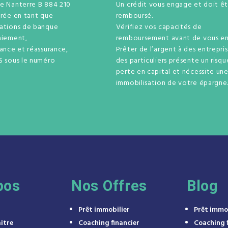
de Nanterre B 884 210
Un crédit vous engage et doit êt
trée en tant que
remboursé.
rations de banque
Vérifiez vos capacités de
aiement,
remboursement avant de vous en
rance et réassurance,
Prêter de l’argent à des entrepri
S sous le numéro
des particuliers présente un risq
perte en capital et nécessite un
immobilisation de votre épargne
pos
Nos Offres
Blog
Prêt immobilier
Prêt immo
itre
Coaching financier
Coaching f