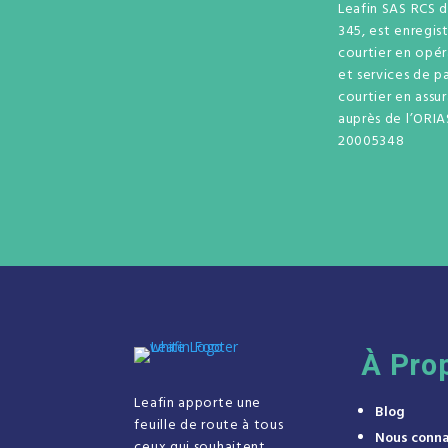
Leafin SAS RCS 
345, est enregis
courtier en opé
et services de p
courtier en assu
auprès de l’ORIA
20005348
À
Pro
Leafin apporte une
Blog
feuille de route à tous
Nous conna
ceux qui souhaitent