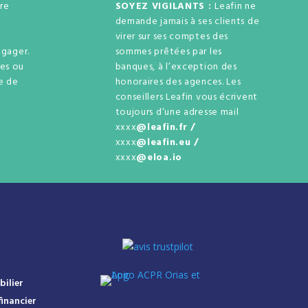
re
SOYEZ VIGILANTS :
Leafin ne
demande jamais à ses clients de
virer sur ses comptes des
gager.
sommes prêtées par les
ses ou
banques, à l’exception des
ue de
honoraires des agences. Les
e
conseillers Leafin vous écrivent
.
toujours d’une adresse mail
xxxx
@leafin.fr /
xxxx
@leafin.eu /
xxxx
@eloa.io
bilier
inancier